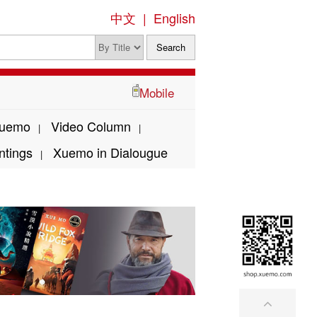
中文
|
English
Mobile
Xuemo
Video Column
|
|
ntings
Xuemo in Dialougue
|