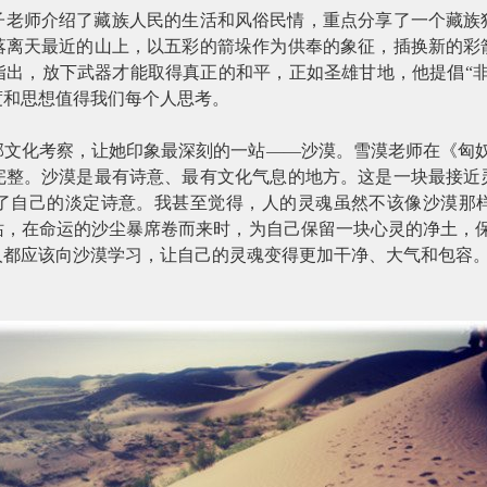
子老师介绍了藏族人民的生活和风俗民情，重点分享了一个藏族
落离天最近的山上，以五彩的箭垛作为供奉的象征，插换新的彩
指出，放下武器才能取得真正的和平，正如圣雄甘地，他提倡“非
度和思想值得我们每个人思考。
部文化考察，让她印象最深刻的一站
——沙漠。雪漠老师在《匈
完整。沙漠是最有诗意、最有文化气息的地方。这是一块最接近
了自己的淡定诗意。我甚至觉得，人的灵魂虽然不该像沙漠那
站，在命运的沙尘暴席卷而来时，为自己保留一块心灵的净土，保
人都应该向沙漠学习，让自己的灵魂变得更加干净、大气和包容