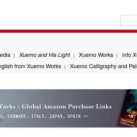
edia
Xuemo Works
Into 
Xuemo and His Light
|
|
|
nglish from Xuemo Works
Xuemo Calligraphy and Pai
|