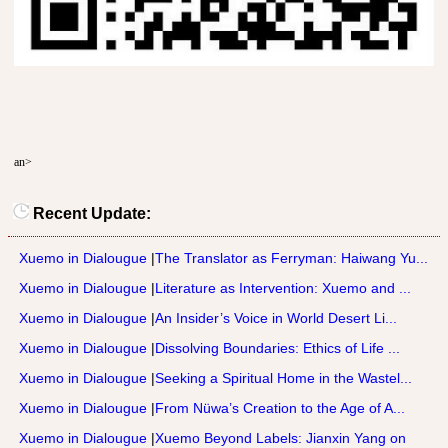
an>
Recent Update:
Xuemo in Dialougue
|
The Translator as Ferryman: Haiwang Yu...
Xuemo in Dialougue
|
Literature as Intervention: Xuemo and ...
Xuemo in Dialougue
|
An Insider’s Voice in World Desert Li...
Xuemo in Dialougue
|
Dissolving Boundaries: Ethics of Life ...
Xuemo in Dialougue
|
Seeking a Spiritual Home in the Wastel...
Xuemo in Dialougue
|
From Nüwa’s Creation to the Age of A...
Xuemo in Dialougue
|
Xuemo Beyond Labels: Jianxin Yang on