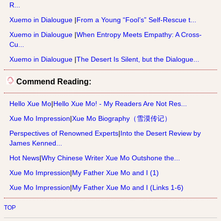
R...
Xuemo in Dialougue
|
From a Young “Fool’s” Self-Rescue t...
Xuemo in Dialougue
|
When Entropy Meets Empathy: A Cross-
Cu...
Xuemo in Dialougue
|
The Desert Is Silent, but the Dialogue...
Commend Reading:
Hello Xue Mo
|
Hello Xue Mo! - My Readers Are Not Res...
Xue Mo Impression
|
Xue Mo Biography（雪漠传记）
Perspectives of Renowned Experts
|
Into the Desert Review by
James Kenned...
Hot News
|
Why Chinese Writer Xue Mo Outshone the...
Xue Mo Impression
|
My Father Xue Mo and I (1)
Xue Mo Impression
|
My Father Xue Mo and I (Links 1-6)
TOP