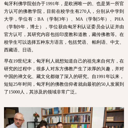
匈牙利佛学院创办于
1991
年，是欧洲唯一的、也是第一所官
方认可的佛教学院，目前在校学生有
270
人，分别从中学到
大学，学位有：
BA
（学制
3
年）、
MA
（学制
5
年）、
PHA
（学制
9
年，博士），学位获由匈牙利认证委员会认证并由
官方认可，其研究内容包括印度教和道教，藏传佛教等。在
校学生可以选择五种东方语言，包括梵语、
帕利语、中文、
西藏语、日语。
早在
19
世纪末，匈牙利人就想知道自己的祖先来自何方，在
研究的过程中，很多人对东方佛教产生了浓厚的兴趣，并对
中国的禅文化、藏文化都做了深入的研究。自
1991
年以来，
短短
25
年时间，匈牙利的佛教信仰者就由最初的
50
人发展到
了
15000
人，其涉及的领域非常广泛。