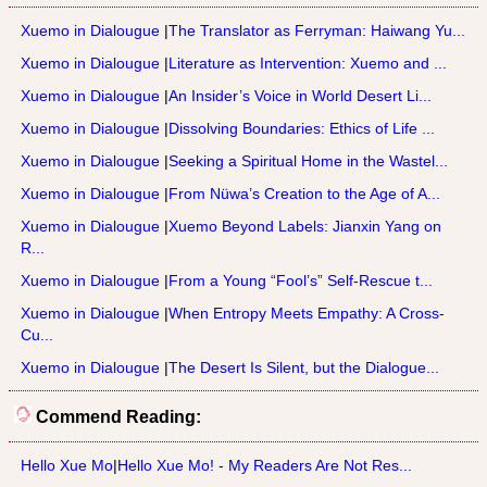
Xuemo in Dialougue
|
The Translator as Ferryman: Haiwang Yu...
Xuemo in Dialougue
|
Literature as Intervention: Xuemo and ...
Xuemo in Dialougue
|
An Insider’s Voice in World Desert Li...
Xuemo in Dialougue
|
Dissolving Boundaries: Ethics of Life ...
Xuemo in Dialougue
|
Seeking a Spiritual Home in the Wastel...
Xuemo in Dialougue
|
From Nüwa’s Creation to the Age of A...
Xuemo in Dialougue
|
Xuemo Beyond Labels: Jianxin Yang on
R...
Xuemo in Dialougue
|
From a Young “Fool’s” Self-Rescue t...
Xuemo in Dialougue
|
When Entropy Meets Empathy: A Cross-
Cu...
Xuemo in Dialougue
|
The Desert Is Silent, but the Dialogue...
Commend Reading:
Hello Xue Mo
|
Hello Xue Mo! - My Readers Are Not Res...