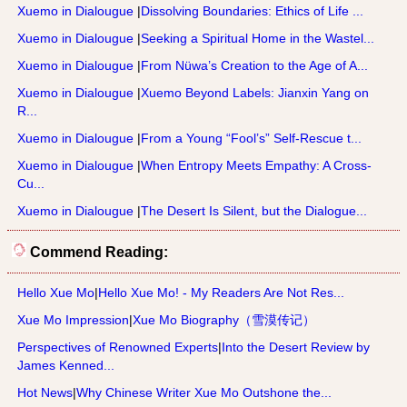
Xuemo in Dialougue
|
Dissolving Boundaries: Ethics of Life ...
Xuemo in Dialougue
|
Seeking a Spiritual Home in the Wastel...
Xuemo in Dialougue
|
From Nüwa’s Creation to the Age of A...
Xuemo in Dialougue
|
Xuemo Beyond Labels: Jianxin Yang on
R...
Xuemo in Dialougue
|
From a Young “Fool’s” Self-Rescue t...
Xuemo in Dialougue
|
When Entropy Meets Empathy: A Cross-
Cu...
Xuemo in Dialougue
|
The Desert Is Silent, but the Dialogue...
Commend Reading:
Hello Xue Mo
|
Hello Xue Mo! - My Readers Are Not Res...
Xue Mo Impression
|
Xue Mo Biography（雪漠传记）
Perspectives of Renowned Experts
|
Into the Desert Review by
James Kenned...
Hot News
|
Why Chinese Writer Xue Mo Outshone the...