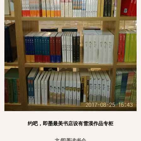
约吧，即墨最美书店设有雪漠作品专柜
文
/
即墨读书会