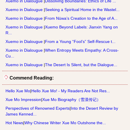
Xuemo in Dialougue
|
Dissolving Boundaries: Ethics of Life ...
Xuemo in Dialougue
|
Seeking a Spiritual Home in the Wastel...
Xuemo in Dialougue
|
From Nüwa’s Creation to the Age of A...
Xuemo in Dialougue
|
Xuemo Beyond Labels: Jianxin Yang on
R...
Xuemo in Dialougue
|
From a Young “Fool’s” Self-Rescue t...
Xuemo in Dialougue
|
When Entropy Meets Empathy: A Cross-
Cu...
Xuemo in Dialougue
|
The Desert Is Silent, but the Dialogue...
Commend Reading:
Hello Xue Mo
|
Hello Xue Mo! - My Readers Are Not Res...
Xue Mo Impression
|
Xue Mo Biography（雪漠传记）
Perspectives of Renowned Experts
|
Into the Desert Review by
James Kenned...
Hot News
|
Why Chinese Writer Xue Mo Outshone the...