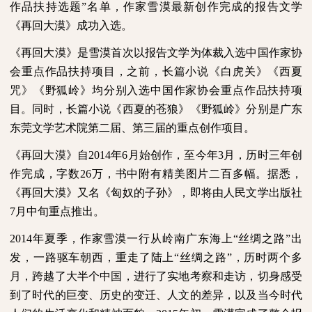
作品扶持选题”名单，作家雪漠最新创作完成的报告文学
《再回大漠》成功入选。
《再回大漠》是雪漠首次以报告文学为体裁入选中国作家协
会重点作品扶持项目，之前，长篇小说《白虎关》《西夏
咒》《野狐岭》均分别入选中国作家协会重点作品扶持项
目。同时，长篇小说《西夏的苍狼》《野狐岭》分别是广东
东莞文学艺术院第二届、第三届的重点创作项目。
《再回大漠》自
2014
年
6
月始创作，至今年
3
月，历时三年创
作完成，字数
26
万，书中附有精美图片二百多幅。据悉，
《再回大漠》又名《匈奴的子孙》，即将由人民文学出版社
7
月中旬重点推出。
2014
年夏季，作家雪漠一行从岭南广东海上“丝绸之路”出
发，一路驱车朝西，重走了陆上“丝绸之路”，历时两个多
月，跨越了大半个中国，进行了实地考察和走访，切身感受
到了时代的巨变、历史的变迁、人文的差异，以及当今时代