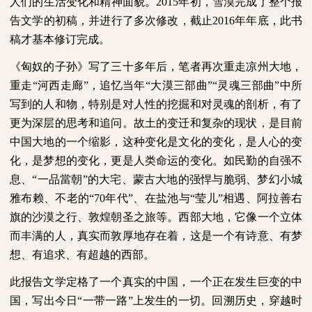
人们的生活变化和精神面貌。
2015
年初，雪漠完成了整个报
告文学的初稿，并进行了多次修改，截止
2016
年年底，此书
稿才基本修订完成。
《匈奴的子孙》写了三十多年后，笔者再次重走凉州大地，
重走“河西走廊”，追忆当年“大漠三部曲”“灵魂三部曲”中所
写到的人和物，特别是对人性的挖掘和对灵魂的剖析，有了
更为深层的思考和追问。故土的变迁和复杂的现状，是目前
中国大地的一个缩影，这种变化是文化的变化，是人心的变
化，是梦想的变化，更是人类命运的变化。如民勤的自强不
息、“一品當朝”的大宅、蒙古大地的强悍与脆弱、梦幻小城
雅布赖、不老的“
70
年代”、在盐池与“莹儿”相遇、阿拉善右
旗的沙漠之行、敦煌朝圣之旅等。西部大地，它像一个立体
而丰满的人，真实而敦厚地存在着，这是一个有诗意、有梦
想、有追求、有超越的西部。
此报告文学定格了一个真实的中国，一个正在发生巨变的中
国，写出今日“一带一路”上发生的一切。回溯历史，穿越时