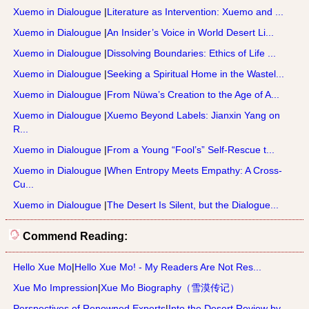
Xuemo in Dialougue
|
Literature as Intervention: Xuemo and ...
Xuemo in Dialougue
|
An Insider’s Voice in World Desert Li...
Xuemo in Dialougue
|
Dissolving Boundaries: Ethics of Life ...
Xuemo in Dialougue
|
Seeking a Spiritual Home in the Wastel...
Xuemo in Dialougue
|
From Nüwa’s Creation to the Age of A...
Xuemo in Dialougue
|
Xuemo Beyond Labels: Jianxin Yang on
R...
Xuemo in Dialougue
|
From a Young “Fool’s” Self-Rescue t...
Xuemo in Dialougue
|
When Entropy Meets Empathy: A Cross-
Cu...
Xuemo in Dialougue
|
The Desert Is Silent, but the Dialogue...
Commend Reading:
Hello Xue Mo
|
Hello Xue Mo! - My Readers Are Not Res...
Xue Mo Impression
|
Xue Mo Biography（雪漠传记）
Perspectives of Renowned Experts
|
Into the Desert Review by