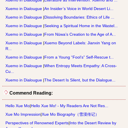
Xuemo in Dialougue
|
Literature as Intervention: Xuemo and ...
Xuemo in Dialougue
|
An Insider’s Voice in World Desert Li...
Xuemo in Dialougue
|
Dissolving Boundaries: Ethics of Life ...
Xuemo in Dialougue
|
Seeking a Spiritual Home in the Wastel...
Xuemo in Dialougue
|
From Nüwa’s Creation to the Age of A...
Xuemo in Dialougue
|
Xuemo Beyond Labels: Jianxin Yang on
R...
Xuemo in Dialougue
|
From a Young “Fool’s” Self-Rescue t...
Xuemo in Dialougue
|
When Entropy Meets Empathy: A Cross-
Cu...
Xuemo in Dialougue
|
The Desert Is Silent, but the Dialogue...
Commend Reading:
Hello Xue Mo
|
Hello Xue Mo! - My Readers Are Not Res...
Xue Mo Impression
|
Xue Mo Biography（雪漠传记）
Perspectives of Renowned Experts
|
Into the Desert Review by