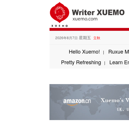
星期五
2026年8月7日
立秋
Hello Xuemo!
Ruxue M
|
Pretty Refreshing
Learn E
|