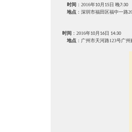
时间
：
2016
年
月
日 晚
10
15
7:30
地点
：深圳市福田区福中一路
2
时间
：
2016
年
月
日
10
16
14:30
地点
：广州市天河路
123
号广州