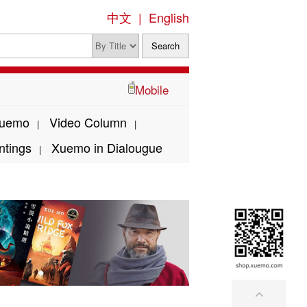
中文
|
English
Mobile
Xuemo
Video Column
|
|
ntings
Xuemo in Dialougue
|