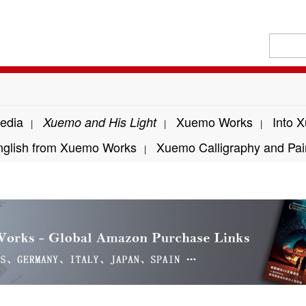
edia
Xuemo Works
Into 
Xuemo and His Light
|
|
|
nglish from Xuemo Works
Xuemo Calligraphy and Pai
|