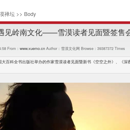
漠禅坛 >> Body
遇见岭南文化——雪漠读者见面暨签售会
14:58 From：
www.xuemo.cn
Author：雪漠文化网 Browse：
39387372
Times
由中国大百科全书出版社举办的作家雪漠读者见面暨新书《空空之外》、《深