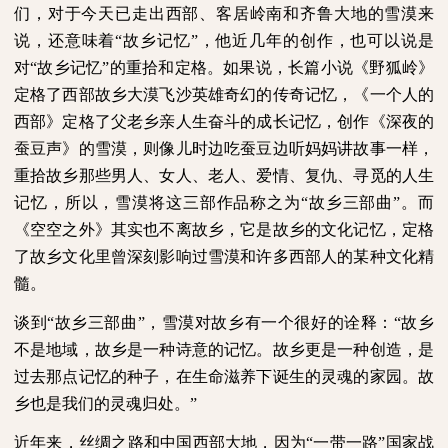
们，对于今天已走出西部、客居岭南和齐鲁大地的雪漠来
说，还意味着“故乡记忆”，他近几年的创作，也可以说是
对“故乡记忆”的重拾和定格。如果说，长篇小说《野狐岭》
定格了西部故乡大漠飞沙英雄奇幻的传奇记忆，《一个人的
西部》定格了父老乡亲人生奋斗的成长记忆，创作《深夜的
蚕豆声》的雪漠，则像儿时边吃蚕豆边听妈妈讲故事一样，
重拾故乡那些男人、女人、老人、爱情、复仇、寻觅的人生
记忆，所以，雪漠将这三部作品称之为“故乡三部曲”。而
《空空之外》其实也不离故乡，它是故乡的文化记忆，定格
了故乡文化里曾深刻影响过雪漠和许多西部人的某种文化精
髓。
谈到“故乡三部曲”，雪漠对故乡有一个很好的诠释：“故乡
不是地域，故乡是一种诗意的记忆。故乡更是一种创造，是
过去那点记忆的种子，在生命滋养下诞生的灵魂的家园。故
乡也是我们的灵魂归处。”
近年来，丝绸之路和中国西部大地，因为“一带一路”国家战