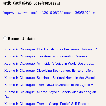
转载《深圳晚报》
2016
年
08
月
28
日：
http://wb.sznews.com/html/2016-08/28/content_3605807.htm
Recent Update:
Xuemo in Dialougue
|
The Translator as Ferryman: Haiwang Yu...
Xuemo in Dialougue
|
Literature as Intervention: Xuemo and ...
Xuemo in Dialougue
|
An Insider’s Voice in World Desert Li...
Xuemo in Dialougue
|
Dissolving Boundaries: Ethics of Life ...
Xuemo in Dialougue
|
Seeking a Spiritual Home in the Wastel...
Xuemo in Dialougue
|
From Nüwa’s Creation to the Age of A...
Xuemo in Dialougue
|
Xuemo Beyond Labels: Jianxin Yang on
R...
Xuemo in Dialougue
|
From a Young “Fool’s” Self-Rescue t...