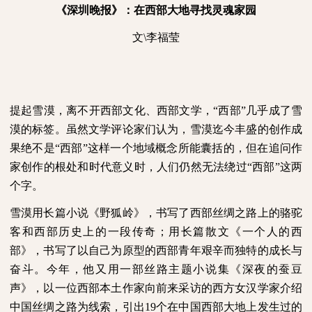
《深圳晚报》：在西部大地寻找灵魂家园
文
\
李福莹
提起雪漠，离不开西部文化、西部文学，“西部”几乎成了雪
漠的标签。虽然文学评论家们认为，雪漠迄今丰盛的创作成
果绝不是“西部”这样一个地域概念所能囊括的，但在追问作
家创作的根处和时代意义时，人们仍然无法绕过“西部”这两
个字。
雪漠用长篇小说《野狐岭》，书写了西部丝绸之路上的骆驼
客和西部历史上的一段传奇；用长篇散文《一个人的西
部》，书写了以自己为原型的西部青年艰辛而独特的成长与
奋斗。今年，他又用一部丝路主题小说集《深夜的蚕豆
声》，以一位西部本土作家向前来采访的西方女汉学家介绍
中国丝绸之路为线索，引出
19
个在中国西部大地上发生过的