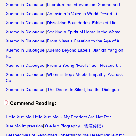
Xuemo in Dialougue
|
Literature as Intervention: Xuemo and ...
Xuemo in Dialougue
|
An Insider’s Voice in World Desert Li...
Xuemo in Dialougue
|
Dissolving Boundaries: Ethics of Life ...
Xuemo in Dialougue
|
Seeking a Spiritual Home in the Wastel...
Xuemo in Dialougue
|
From Nüwa’s Creation to the Age of A...
Xuemo in Dialougue
|
Xuemo Beyond Labels: Jianxin Yang on
R...
Xuemo in Dialougue
|
From a Young “Fool’s” Self-Rescue t...
Xuemo in Dialougue
|
When Entropy Meets Empathy: A Cross-
Cu...
Xuemo in Dialougue
|
The Desert Is Silent, but the Dialogue...
Commend Reading:
Hello Xue Mo
|
Hello Xue Mo! - My Readers Are Not Res...
Xue Mo Impression
|
Xue Mo Biography（雪漠传记）
Perspectives of Renowned Experts
|
Into the Desert Review by