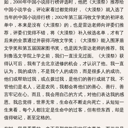
如，
2000
年中国小说排行榜评选时，他把《大漠祭》推荐给
中国小说学会，评论家看过都觉得好，《大漠祭》就入选了
当年的中国小说排行榜；
2002
年第三届冯牧文学奖的初评名
单中，本来是没有《大漠祭》的，也是雷达老师向评委们推
荐，评委们觉得不错，将《大漠祭》补入候选名单，才有了
后来的全票通过并获得冯牧文学奖；《大漠祭》能入围茅盾
文学奖和第五届国家图书奖，也是因为雷达老师的推荐。我
到鲁迅文学院上学之前，我们一直没见过面。《大漠祭》获
得认可后，我有了去北京进修的机会，才认识了他。我一直
认为，我的成功，不是我个人的成功，而是很多人的成功。
他们或帮助过我，或点拨过我，是他们的善行成就了我。不
管他们是名人，还是农民，我都会将他们的善心、善行、善
言牢记在心。而且，我会用自己的方式，对他们表达我的感
恩。我总觉得，世界无常，生命在不断走向死亡，从短短一
生来看，每个人都注定是生命中的过客，但有些东西，却是
值得铭记，甚至定格的。