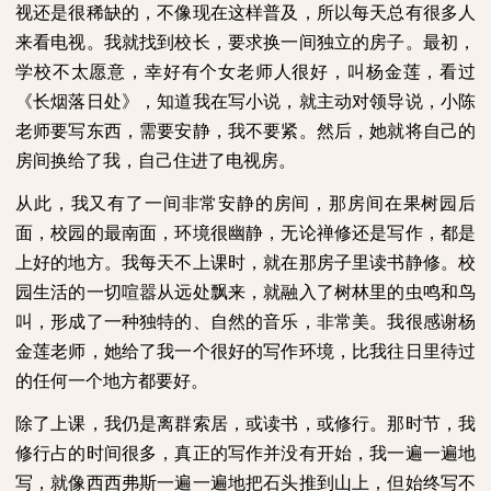
视还是很稀缺的，不像现在这样普及，所以每天总有很多人
来看电视。我就找到校长，要求换一间独立的房子。最初，
学校不太愿意，幸好有个女老师人很好，叫杨金莲，看过
《长烟落日处》，知道我在写小说，就主动对领导说，小陈
老师要写东西，需要安静，我不要紧。然后，她就将自己的
房间换给了我，自己住进了电视房。
从此，我又有了一间非常安静的房间，那房间在果树园后
面，校园的最南面，环境很幽静，无论禅修还是写作，都是
上好的地方。我每天不上课时，就在那房子里读书静修。校
园生活的一切喧嚣从远处飘来，就融入了树林里的虫鸣和鸟
叫，形成了一种独特的、自然的音乐，非常美。我很感谢杨
金莲老师，她给了我一个很好的写作环境，比我往日里待过
的任何一个地方都要好。
除了上课，我仍是离群索居，或读书，或修行。那时节，我
修行占的时间很多，真正的写作并没有开始，我一遍一遍地
写，就像西西弗斯一遍一遍地把石头推到山上，但始终写不