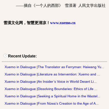
——摘自《一个人的西部》
雪漠著
人民文学出版社
雪漠文化网，智慧更清凉！
www.xuemo.cn
Recent Update:
Xuemo in Dialougue
|
The Translator as Ferryman: Haiwang Yu...
Xuemo in Dialougue
|
Literature as Intervention: Xuemo and ...
Xuemo in Dialougue
|
An Insider’s Voice in World Desert Li...
Xuemo in Dialougue
|
Dissolving Boundaries: Ethics of Life ...
Xuemo in Dialougue
|
Seeking a Spiritual Home in the Wastel...
Xuemo in Dialougue
|
From Nüwa’s Creation to the Age of A...