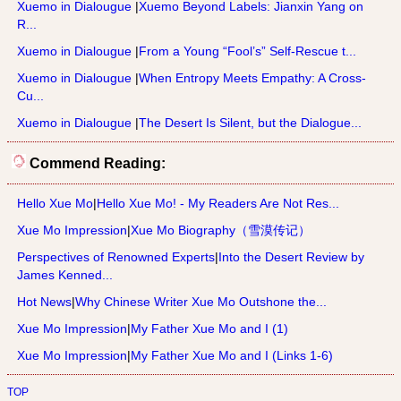
Xuemo in Dialougue
|
Xuemo Beyond Labels: Jianxin Yang on
R...
Xuemo in Dialougue
|
From a Young “Fool’s” Self-Rescue t...
Xuemo in Dialougue
|
When Entropy Meets Empathy: A Cross-
Cu...
Xuemo in Dialougue
|
The Desert Is Silent, but the Dialogue...
Commend Reading:
Hello Xue Mo
|
Hello Xue Mo! - My Readers Are Not Res...
Xue Mo Impression
|
Xue Mo Biography（雪漠传记）
Perspectives of Renowned Experts
|
Into the Desert Review by
James Kenned...
Hot News
|
Why Chinese Writer Xue Mo Outshone the...
Xue Mo Impression
|
My Father Xue Mo and I (1)
Xue Mo Impression
|
My Father Xue Mo and I (Links 1-6)
TOP