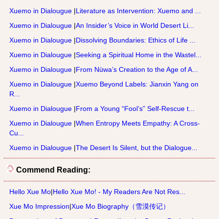
Xuemo in Dialougue
|
Literature as Intervention: Xuemo and ...
Xuemo in Dialougue
|
An Insider’s Voice in World Desert Li...
Xuemo in Dialougue
|
Dissolving Boundaries: Ethics of Life ...
Xuemo in Dialougue
|
Seeking a Spiritual Home in the Wastel...
Xuemo in Dialougue
|
From Nüwa’s Creation to the Age of A...
Xuemo in Dialougue
|
Xuemo Beyond Labels: Jianxin Yang on
R...
Xuemo in Dialougue
|
From a Young “Fool’s” Self-Rescue t...
Xuemo in Dialougue
|
When Entropy Meets Empathy: A Cross-
Cu...
Xuemo in Dialougue
|
The Desert Is Silent, but the Dialogue...
Commend Reading:
Hello Xue Mo
|
Hello Xue Mo! - My Readers Are Not Res...
Xue Mo Impression
|
Xue Mo Biography（雪漠传记）