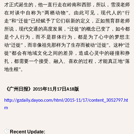
才正式诞生的，他一直行走在岭南和西部，所以，雪漠老师
在对谈中自称为“两栖动物”。由此可见，现代人的“行
走”和“迁徙”已经赋予了它们崭新的定义，正如熊育群老师
所说，现代交通的高度发展，“迁徙”的概念已变了，如今都
是个人行为，而不是群体行为，都是为了心中的梦想主
动“迁徙”，而非像祖先那样为了生存而被动“迁徙”。这种“迁
徙”都会有地域文化之间的差异，造成心灵中的碰撞和挣
扎，都需要一个接受、融入、喜欢的过程，才能真正地“落
地生根”。
《广州日报》
年
月
日
版
2015
11
17
A18
http://gzdaily.dayoo.com/html/2015-11/17/content_3052797.ht
m
Recent Update: