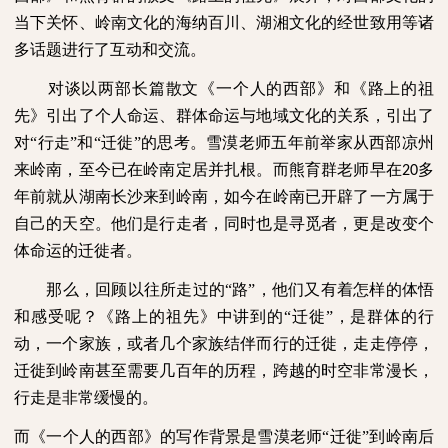
当下关怀、岭南文化的海纳百川、湖湘文化的经世致用等诸
多话题进行了互动和交流。
对谈以两部长篇散文《一个人的西部》和《路上的祖
先》引出了个人命运、群体命运与地域文化的关系，引出了
对“行走”和“迁徙”的思考。雪漠老师五年前举家从西部凉州
来岭南，至今已在岭南定居并扎根。而熊育群老师早在
多
20
年前就从湖南长沙来到岭南，如今在岭南已开辟了一方属于
自己的天空。他们是行走者，同时也是寻觅者，更是改变个
体命运的迁徙者。
那么，回顾以往所走过的“路”，他们又有着怎样的体悟
和感受呢？《路上的祖先》中讲到的“迁徙”，是群体的行
动，一个家族，或者几个家族结伴而行的迁徙，走走停停，
迁徙到岭南甚至需要几百年的历程，跨越的时空非常漫长，
行走是非常缓慢的。
而《一个人的西部》的写作背景是雪漠老师“迁徙”到岭南后