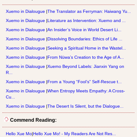
Xuemo in Dialougue
|
The Translator as Ferryman: Haiwang Yu...
Xuemo in Dialougue
|
Literature as Intervention: Xuemo and ...
Xuemo in Dialougue
|
An Insider’s Voice in World Desert Li...
Xuemo in Dialougue
|
Dissolving Boundaries: Ethics of Life ...
Xuemo in Dialougue
|
Seeking a Spiritual Home in the Wastel...
Xuemo in Dialougue
|
From Nüwa’s Creation to the Age of A...
Xuemo in Dialougue
|
Xuemo Beyond Labels: Jianxin Yang on
R...
Xuemo in Dialougue
|
From a Young “Fool’s” Self-Rescue t...
Xuemo in Dialougue
|
When Entropy Meets Empathy: A Cross-
Cu...
Xuemo in Dialougue
|
The Desert Is Silent, but the Dialogue...
Commend Reading:
Hello Xue Mo
|
Hello Xue Mo! - My Readers Are Not Res...