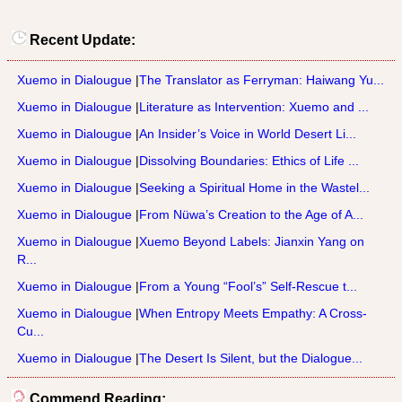
Recent Update:
Xuemo in Dialougue
|
The Translator as Ferryman: Haiwang Yu...
Xuemo in Dialougue
|
Literature as Intervention: Xuemo and ...
Xuemo in Dialougue
|
An Insider’s Voice in World Desert Li...
Xuemo in Dialougue
|
Dissolving Boundaries: Ethics of Life ...
Xuemo in Dialougue
|
Seeking a Spiritual Home in the Wastel...
Xuemo in Dialougue
|
From Nüwa’s Creation to the Age of A...
Xuemo in Dialougue
|
Xuemo Beyond Labels: Jianxin Yang on
R...
Xuemo in Dialougue
|
From a Young “Fool’s” Self-Rescue t...
Xuemo in Dialougue
|
When Entropy Meets Empathy: A Cross-
Cu...
Xuemo in Dialougue
|
The Desert Is Silent, but the Dialogue...
Commend Reading: