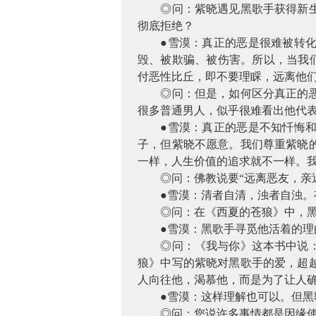
◎问：紫晓遇见黑歌手获得新
彻底拒绝？
●雪漠：真正的恶是很难被转
毁、被欺骗、被伤害。所以，当我们
付恶性比丘，即不要理睬，远离他
◎问：但是，如何区分真正的
很多普通男人，似乎很难看出他代
●雪漠：真正的恶是不知忏悔
子，但紫晓不愿意。我们尊重紫晓
一样，人生价值的追求就不一样。
◎问：佛教说要“远离恶友，亲
●雪漠：清者自清，浊者自浊
◎问：在《西夏的苍狼》中，
●雪漠：黑歌手寻觅他活着的
◎问：《我与你》这本书中说
狼》中写的紫晓对黑歌手的爱，超
人向往他，渴慕他，而是为了让人
●雪漠：这样理解也可以。但
◎问：您说许多事情都是因缘