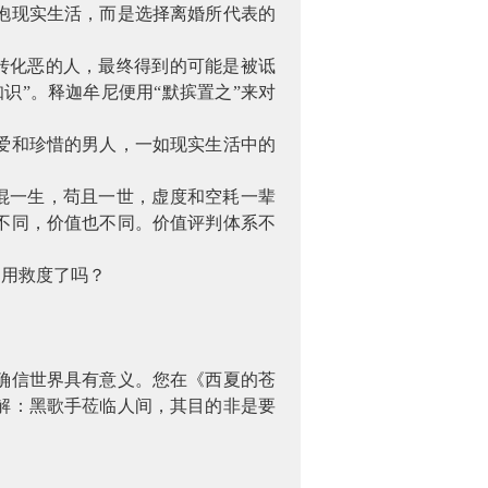
抱现实生活，而是选择离婚所代表的
转化恶的人，最终得到的可能是被诋
识”。释迦牟尼便用“默摈置之”来对
爱和珍惜的男人，一如现实生活中的
混一生，苟且一世，虚度和空耗一辈
不同，价值也不同。价值评判体系不
不用救度了吗？
确信世界具有意义。您在《西夏的苍
解：黑歌手莅临人间，其目的非是要