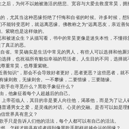
生之后，为何不以她被激活的慈悲、宽容与大爱去救度常昊，拥
化的，尤其当这种恶缘拒绝了忏悔和自省的时候。许多时候，想
不能转变恶时，就远离恶缘。佛教称之为“远离恶友，亲近善知
们。紫晓也是这样做的。
恶和被迷众生？从描写看，书中的常昊更像是迷失本性，不懂得
表了真正的恶。
和自省。常昊确实是生活中常见的男人，有些人可以选择和他厮
的选择，也祝福所有貌似幸福的苟活者。人生目的不同，选择就
我尊重常昊，也尊重紫晓。
近善知识”，那会不会导致好者更好，恶者更恶？这些恶者，就
。有缘则救，无缘则舍。一不攀缘，二要惜缘，三要随缘。
黑歌手在寻觅什么？黑歌手象征什么？
理由，他象征着每个人超越后的自己。
：上帝莅临人，其目的非是要人向往他，渴慕他，而是为了让人
越普通男女之爱，是灵魂的对话、心灵的交融。是否可以如是理
确信世界具有意义？
黑歌手只是告诉人们他的活法，每个人都可以有自己的活法。
使然，怎样才能具有或者得到像黑歌手那样超越命运的因缘？