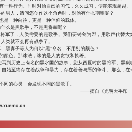
而有一种行为。时时对治自己的习气，久久成习，便能实现超越。
畏的男人，请问您创作这个角色时，对他有什么期望呢？
，也是一种向往，更是一种信仰的载体。
为什么是黑歌手，不是黑将军呢？
要将军了，人类需要的是歌手。我们要铸剑为犁，用歌声代替大
，人类就不会再有战争了。
、黑寡子等人为何以“黑”命名，不用别的颜色？
法的颜色。那诛法，诛的是人的贪欲和执著。
您写到历史上有名的黑水国的故事，您从西夏时的黑将军、黑喇
，自始至终存在着战争和暴力，存在着善与恶的争斗。那么，在
。不同的心灵，会发现不同的黑歌手。
——摘自《光明大手印
w.xuemo.cn