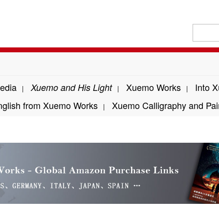
edia
Xuemo Works
Into 
Xuemo and His Light
|
|
|
nglish from Xuemo Works
Xuemo Calligraphy and Pai
|