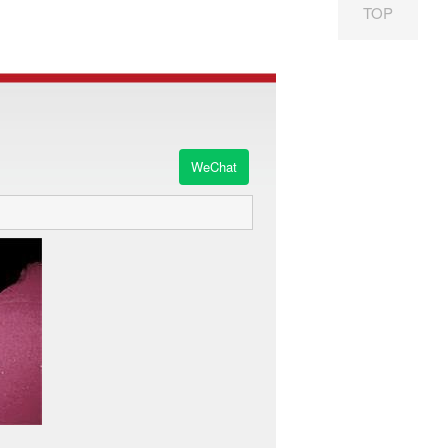
TOP
WeChat