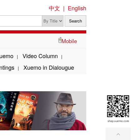
中文
|
English
Mobile
Xuemo
Video Column
|
|
ntings
Xuemo in Dialougue
|