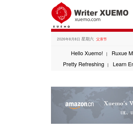
星期六
2026年8月8日
父亲节
Hello Xuemo!
Ruxue M
|
Pretty Refreshing
Learn E
|