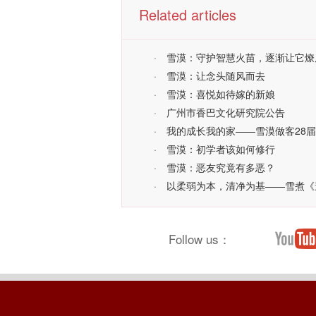
Related articles
·
雪漠：守护智慧火苗，逐渐让它燎
·
雪漠：让念头随风而去
·
雪漠：喜悦如待嫁的新娘
·
广州市香巴文化研究院公告
·
我的成长我的家——雪漠做客28
·
雪漠：初学者该如何修行
·
雪漠：恶友究竟有多恶？
·
以柔弱为本，清净为基——雪煮《
Follow us：