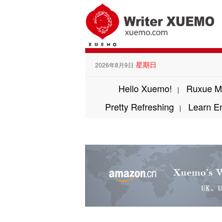
星期日
2026年8月9日
Hello Xuemo!
Ruxue M
|
Pretty Refreshing
Learn E
|