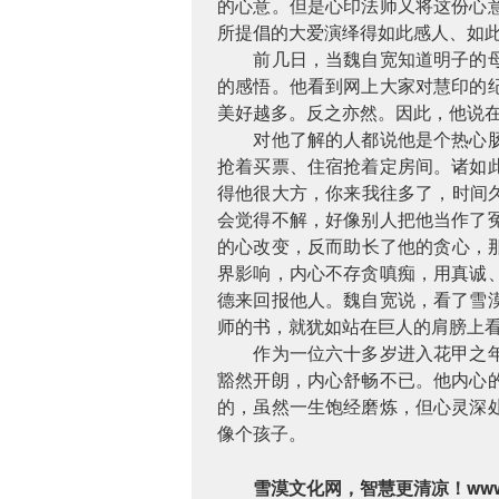
的心意。但是心印法师又将这份心
所提倡的大爱演绎得如此感人、如
前几日，当魏自宽知道明子的
的感悟。他看到网上大家对慧印的
美好越多。反之亦然。因此，他说
对他了解的人都说他是个热心
抢着买票、住宿抢着定房间。诸如
得他很大方，你来我往多了，时间
会觉得不解，好像别人把他当作了
的心改变，反而助长了他的贪心，
界影响，内心不存贪嗔痴，用真诚
德来回报他人。魏自宽说，看了雪
师的书，就犹如站在巨人的肩膀上
作为一位六十多岁进入花甲之
豁然开朗，内心舒畅不已。他内心
的，虽然一生饱经磨炼，但心灵深
像个孩子。
www
雪漠文化网，智慧更清凉！