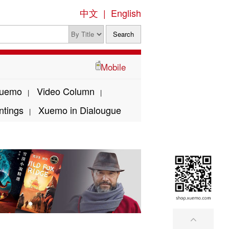
中文
|
English
Mobile
Xuemo
Video Column
|
|
ntings
Xuemo in Dialougue
|