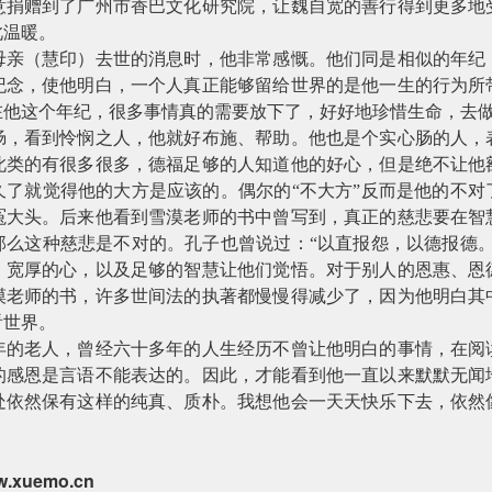
意捐赠到了广州市香巴文化研究院，让魏自宽的善行得到更多地
此温暖。
母亲（慧印）去世的消息时，他非常感慨。他们同是相似的年纪
纪念，使他明白，一个人真正能够留给世界的是他一生的行为所
在他这个年纪，很多事情真的需要放下了，好好地珍惜生命，去
肠，看到怜悯之人，他就好布施、帮助。他也是个实心肠的人，
此类的有很多很多，德福足够的人知道他的好心，但是绝不让他
久了就觉得他的大方是应该的。偶尔的“不大方”反而是他的不对
冤大头。后来他看到雪漠老师的书中曾写到，真正的慈悲要在智
那么这种慈悲是不对的。孔子也曾说过：“以直报怨，以德报德。
、宽厚的心，以及足够的智慧让他们觉悟。对于别人的恩惠、恩
漠老师的书，许多世间法的执著都慢慢得减少了，因为他明白其
看世界。
年的老人，曾经六十多年的人生经历不曾让他明白的事情，在阅
的感恩是言语不能表达的。因此，才能看到他一直以来默默无闻
处依然保有这样的纯真、质朴。我想他会一天天快乐下去，依然
.xuemo.cn