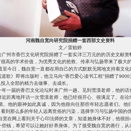
河南魏自宽向研究院捐赠一套西部文史资料
文／雷贻婷
向广州市香巴文化研究院捐赠了一套实洋三万元的的历史文献资
有很高的学术价值，为优秀文化的抢救、传承与弘扬带来了极大
直至今日，魏自宽一直都在用自己的方式默默无闻地支持着文化
9000
道歌》即将出版时，他立马向“香巴爱心读书工程”捐赠了
以投入全部的精力去做事、去成长。
一年一届的香巴文化论坛时来广州一趟。见到雪漠老师，他的话
样近距离地拜访一次雪漠老师，他已经很开心、很满足了。在论
情。他的眼神如此真诚，因为他很向往那些年轻志愿者们。他
。看到那么多的年轻人远离世俗的污染，选择学习与弘扬中国的
自宽在网上看到关于心印法师的文章，知道她身体不好，他很担
一些钱，希望可以让她好好养身体。为了接受魏自宽的善行，从