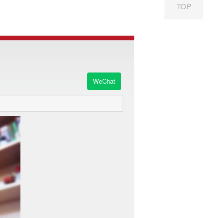
TOP
WeChat