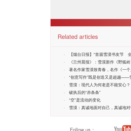
Related articles
·
【烟台日报】“首届雪漠书友节 
·
《兰州晨报》：雪漠新作《野狐岭
·
著名作家雪漠致青春，名作《一个
·
“创意写作”既是创造又是超越——
·
雪漠：现代人为何老是不能安心？
·
破执后的“赤条条”
·
“空”是流动的变化
·
雪漠：真诚地面对自己，真诚地对
Follow us：