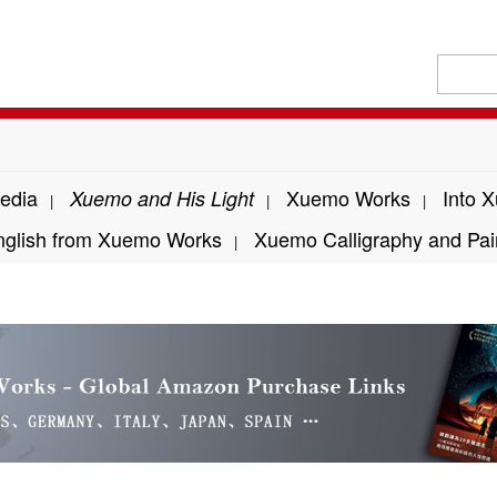
edia
Xuemo Works
Into 
Xuemo and His Light
|
|
|
nglish from Xuemo Works
Xuemo Calligraphy and Pai
|