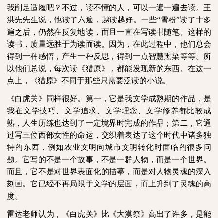
我削足适履吧？不过，读不懂的人，可以一遍一遍去读。王
洪先先生说，他读了六遍，越读越好。一些“雪粉”读了十多
遍之后，仍然在反复地读，而且一直在写读书随笔。这样的
读书，质量远胜于为读而读。因为，在此过程中，他们总会
得到一种感悟，产生一种反思，得到一点智慧熏染等等。所
以他们总说，每次读《猎原》，都能发现新的东西。在这一
点上，《猎原》不同于那些只需要泛读的小说。
《白虎关》同样很好。第一，它是我文学成熟期的作品，是
我在文学技巧、文学追求、文学理念、文学修养都比较成
熟，人生历练也达到了一定境界时完成的作品；第二，它通
过写三位西部女性的命运，交织着表达了这个时代中诸多独
特的东西，例如农业文明向城市文明转化时面临的很多问
题。它写的不是一个故事，不是一群人物，而是一个世界。
而且，它不是对世界表面化的描摹，而是对人物灵魂的深入
刻画。它已经不再局限于文学的层面，而上升到了灵魂的高
度。
雷达老师认为，《白虎关》比《大漠祭》高出了许多，是能