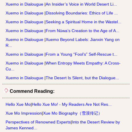
Xuemo in Dialougue
|
An Insider’s Voice in World Desert Li...
Xuemo in Dialougue
|
Dissolving Boundaries: Ethics of Life ...
Xuemo in Dialougue
|
Seeking a Spiritual Home in the Wastel...
Xuemo in Dialougue
|
From Nüwa’s Creation to the Age of A...
Xuemo in Dialougue
|
Xuemo Beyond Labels: Jianxin Yang on
R...
Xuemo in Dialougue
|
From a Young “Fool’s” Self-Rescue t...
Xuemo in Dialougue
|
When Entropy Meets Empathy: A Cross-
Cu...
Xuemo in Dialougue
|
The Desert Is Silent, but the Dialogue...
Commend Reading:
Hello Xue Mo
|
Hello Xue Mo! - My Readers Are Not Res...
Xue Mo Impression
|
Xue Mo Biography（雪漠传记）
Perspectives of Renowned Experts
|
Into the Desert Review by
James Kenned...