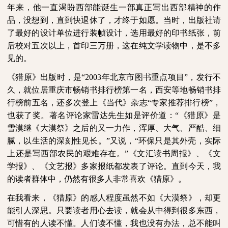
年来，他一直渴盼西部能诞生一部真正写出西部精神的作
品，没想到，直到快退休了，才终于如愿。当时，出版社请
了最好的设计单位进行装帧设计，选用最好的印书纸张，前
后校对五次以上，首印三万册，这在纯文学读物中，是不多
见的。
《猎原》出版时，是“
2003
年北京市图书重点项目”，发行不
久，就位居重庆市畅销书排行榜第一名，西安等地畅销书排
行榜前五名，还多次登上《当代》杂志“专家推荐排行榜”，
也获了奖。著名评论家雷达先生如是评价道：“《猎原》是
雪漠继《大漠祭》之后的又一力作，浑厚、大气、严酷、细
腻，以生活的深刻性见长。”又说，“环保只是其外壳，实际
上还是写西部农民的艰难存在。”《文汇读书周报》、《文
学报》、《文艺报》多家报纸都发表了评论。直到今天，我
的读者群体中，仍然有很多人非常喜欢《猎原》。
在我看来，《猎原》的感人程度虽然不如《大漠祭》，却更
能引人深思。只要读者用心去读，就会从中得到很多东西，
可惜有的人读不懂。人们读不懂，我也没有办法，总不能叫