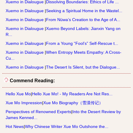
Xuemo in Dialougue
|
Dissolving Boundaries: Ethics of Life ...
Xuemo in Dialougue
|
Seeking a Spiritual Home in the Wastel...
Xuemo in Dialougue
|
From Nüwa’s Creation to the Age of A...
Xuemo in Dialougue
|
Xuemo Beyond Labels: Jianxin Yang on
R...
Xuemo in Dialougue
|
From a Young “Fool’s” Self-Rescue t...
Xuemo in Dialougue
|
When Entropy Meets Empathy: A Cross-
Cu...
Xuemo in Dialougue
|
The Desert Is Silent, but the Dialogue...
Commend Reading:
Hello Xue Mo
|
Hello Xue Mo! - My Readers Are Not Res...
Xue Mo Impression
|
Xue Mo Biography（雪漠传记）
Perspectives of Renowned Experts
|
Into the Desert Review by
James Kenned...
Hot News
|
Why Chinese Writer Xue Mo Outshone the...