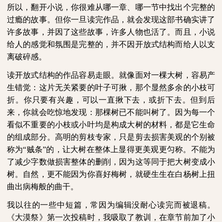
所以，翻开小说，你很难从哪一章、哪一节中找出个完整的
过瘾的故事。但你一旦读完作品，就会发现这部书确实讲了
许多故事，并因了这些故事，许多人物也活了。而且，小说
给人的感觉和氛围是完整的，并不因开放式结构而给人以支
离破碎感。
读开放式结构的作品容易走眼。就像面对一棵大树，容易产
生错觉：这片无关紧要的叶子可揪，那个显然多余的小枝可
折。你只要有兴趣，可以一直揪下去，或折下去。但到后
来，你就会吃惊地发现：那棵树已不能叫树了。因为每一个
看似不重要的小枝或小叶均是构成大树的材料，都是它生命
的组成部分。高明的剪枝专家，只是剪去损害美观的个别被
称为“贼条”的，让大树在整体上显得更美观更匀称。不能为
了减少字数做损害整体的删削，因为这等同于把大树变成小
树。自然，更不能因为你喜好梅树，就硬生生在白杨树上扭
曲出病梅般的曲干。
我以往的一些中短篇，常因为编辑没耐心读完而被退稿。
《大漠祭》第一次投稿时，我吸取了教训，在章节前加了小