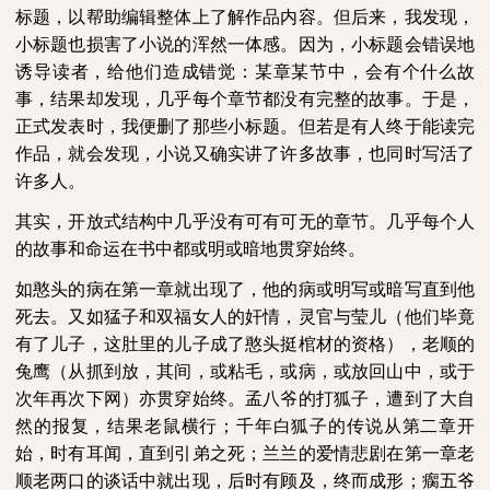
标题，以帮助编辑整体上了解作品内容。但后来，我发现，
小标题也损害了小说的浑然一体感。因为，小标题会错误地
诱导读者，给他们造成错觉：某章某节中，会有个什么故
事，结果却发现，几乎每个章节都没有完整的故事。于是，
正式发表时，我便删了那些小标题。但若是有人终于能读完
作品，就会发现，小说又确实讲了许多故事，也同时写活了
许多人。
其实，开放式结构中几乎没有可有可无的章节。几乎每个人
的故事和命运在书中都或明或暗地贯穿始终。
如憨头的病在第一章就出现了，他的病或明写或暗写直到他
死去。又如猛子和双福女人的奸情，灵官与莹儿（他们毕竟
有了儿子，这肚里的儿子成了憨头挺棺材的资格），老顺的
兔鹰（从抓到放，其间，或粘毛，或病，或放回山中，或于
次年再次下网）亦贯穿始终。孟八爷的打狐子，遭到了大自
然的报复，结果老鼠横行；千年白狐子的传说从第二章开
始，时有耳闻，直到引弟之死；兰兰的爱情悲剧在第一章老
顺老两口的谈话中就出现，后时有顾及，终而成形；瘸五爷