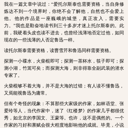
我在一篇文章中说过：“爱托尔斯泰也需要资格，当自身修
炼达不到一个境界时，你绝不会了解他，自然也不会爱上
他。他的作品是一座巍峨的城堡，真正攻入，需要实
力。”我也是勤奋地读书到三十多岁才迷上托尔斯泰的。此
前，我硬着头皮也读不进去，也曾经浅薄地否定过他，如同
现在的一些浅薄的人否定鲁迅一样。
读托尔斯泰需要资格，读曹雪芹和鲁迅同样需要资格。
探测一小碟水，火柴棍即可；探测一茶杯水，筷子即可；探
测小湖，竹篙可矣；而探测大海，则非得靠全副武装的潜水
专家了。
火柴棍够不着大海，并不是大海的过错；有人读不懂鲁迅，
又焉能视鲁迅为庸常。
但有个奇怪的现象：不算那些大家级的作家，如林语堂、张
爱玲等人，当代作家中，迷了《红楼梦》的作家几乎都很优
秀，如北京的李国文、王蒙等。也许，这不是偶然的。一个
作家的习好和禀赋会很大程度地影响他的成就。毕竟，小说