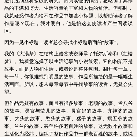
进行过剖丝析缕般的研究。因为读他的作品，总吃惊于其作
品的丰满和博大、生活容量的丰富和人物的鲜活。但那时，
我总疑惑作者为啥不在作品中加些小标题，以帮助读者了解
作品呢？现在，我才明白，他是怕这会使读者产生阅读误
区。
因为一见小标题，读者总会寻找小标题后面的“故事”。
我的《大漠祭》在结构上借鉴或说师承了托尔斯泰和《红楼
梦》。我着意选择了以生活纪事为小说线索。它的构架不是
故事，而是人物和生活，或者说是整体氛围。翻开每一章，
每一节，你很难找到明显的故事。作品所描绘的是一幅幅生
活画面。所以，想从每章每节中寻找故事的读者，无疑会失
望。
但作品无疑有故事，而且有很多故事：老顺的故事、孟八爷
的故事、灵官与莹儿的故事、灵官妈的故事、齐神婆的故
事、大头的故事、憨头的故事、猛子的故事、瘸五爷的故
事、兰兰的故事，甚至许多老百姓的故事。这无数个故事和
生活化为经纬，编织了整部作品中一群老百姓的故事，或说