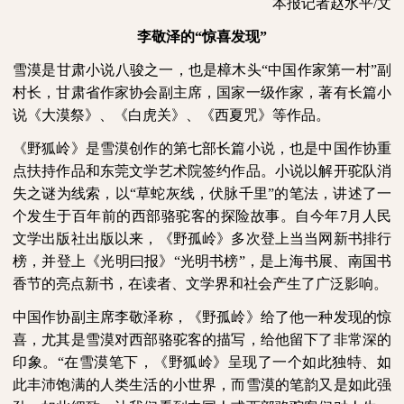
本报记者赵水平
/
文
李敬泽的“惊喜发现”
雪漠是甘肃小说八骏之一，也是樟木头“中国作家第一村”副
村长，甘肃省作家协会副主席，国家一级作家，著有长篇小
说《大漠祭》、《白虎关》、《西夏咒》等作品。
《野狐岭》是雪漠创作的第七部长篇小说，也是中国作协重
点扶持作品和东莞文学艺术院签约作品。小说以解开驼队消
失之谜为线索，以“草蛇灰线，伏脉千里”的笔法，讲述了一
个发生于百年前的西部骆驼客的探险故事。自今年
7
月人民
文学出版社出版以来，《野孤岭》多次登上当当网新书排行
榜，并登上《光明曰报》“光明书榜”，是上海书展、南国书
香节的亮点新书，在读者、文学界和社会产生了广泛影响。
中国作协副主席李敬泽称，《野孤岭》给了他一种发现的惊
喜，尤其是雪漠对西部骆驼客的描写，给他留下了非常深的
印象。“在雪漠笔下，《野狐岭》呈现了一个如此独特、如
此丰沛饱满的人类生活的小世界，而雪漠的笔韵又是如此强