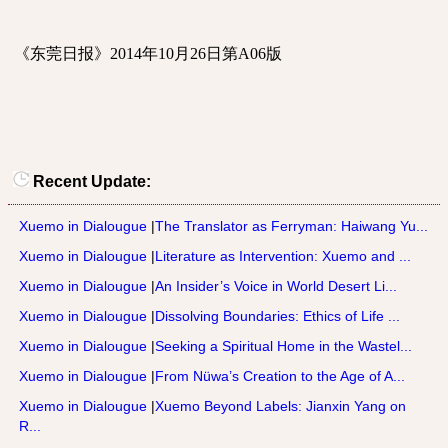
《东莞日报》
2014
年
10
月
26
日第
A06
版
Recent Update:
Xuemo in Dialougue
|
The Translator as Ferryman: Haiwang Yu...
Xuemo in Dialougue
|
Literature as Intervention: Xuemo and ...
Xuemo in Dialougue
|
An Insider’s Voice in World Desert Li...
Xuemo in Dialougue
|
Dissolving Boundaries: Ethics of Life ...
Xuemo in Dialougue
|
Seeking a Spiritual Home in the Wastel...
Xuemo in Dialougue
|
From Nüwa’s Creation to the Age of A...
Xuemo in Dialougue
|
Xuemo Beyond Labels: Jianxin Yang on
R...