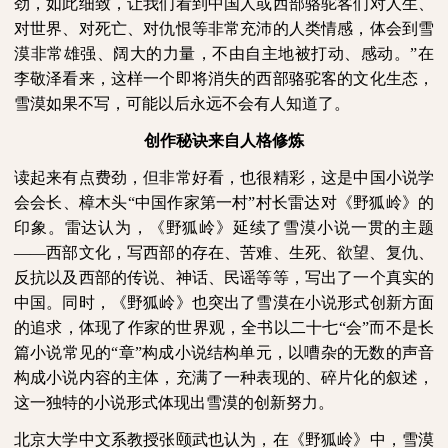
劲，如此细致，让我们看到中国人或西部骆驼客们对人生、
对世界、对死亡、对仇恨等非常充沛的人类情感，体会到雪
漠非常雄强、阔大的力量，不由自主地被打动、感动。”在
李敬泽看来，这样一个即将消失的西部骆驼客的文化生态，
雪漠如果不写，可能以后永远不会有人知道了。
创作秘诀来自人格修炼
读起来有点费劲，但非常好看，也很精彩，这是中国小说学
会会长、樟木头“中国作家第一村”村长雷达对《野狐岭》的
印象。雷达认为，《野狐岭》延续了雪漠小说一贯的主题
——西部文化，写西部的存在、苦难、生死、欲望、复仇、
反抗以及西部的传说、神话、民谣等等，写出了一个真实的
中国。同时，《野狐岭》也突出了雪漠在小说形式创新方面
的追求，体现了作家的世界观，全书以二十七“会”而不是长
篇小说常见的“章”构成小说结构单元，以嘈杂的无数的声音
构成小说内容的主体，充满了一种表现的、碎片化的叙述，
这一独特的小说形式体现出雪漠的创新努力。
北京大学中文系教授张颐武也认为，在《野狐岭》中，雪漠