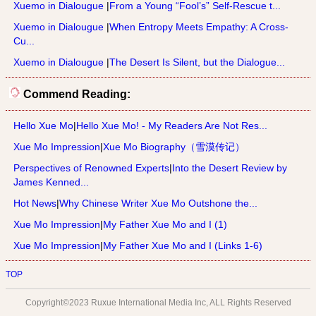
Xuemo in Dialougue
|
From a Young “Fool’s” Self-Rescue t...
Xuemo in Dialougue
|
When Entropy Meets Empathy: A Cross-
Cu...
Xuemo in Dialougue
|
The Desert Is Silent, but the Dialogue...
Commend Reading:
Hello Xue Mo
|
Hello Xue Mo! - My Readers Are Not Res...
Xue Mo Impression
|
Xue Mo Biography（雪漠传记）
Perspectives of Renowned Experts
|
Into the Desert Review by
James Kenned...
Hot News
|
Why Chinese Writer Xue Mo Outshone the...
Xue Mo Impression
|
My Father Xue Mo and I (1)
Xue Mo Impression
|
My Father Xue Mo and I (Links 1-6)
TOP
Copyright©2023 Ruxue International Media Inc, ALL Rights Reserved